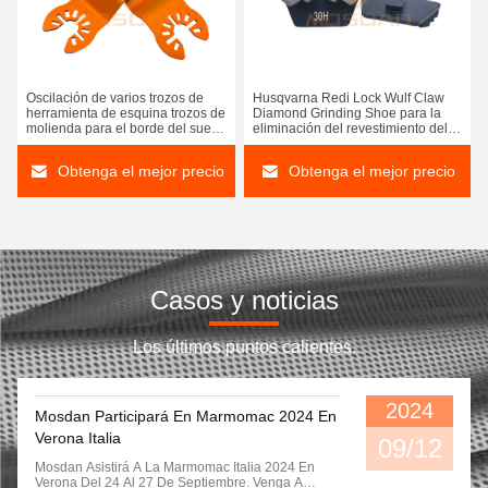
Oscilación de varios trozos de
Husqvarna Redi Lock Wulf Claw
herramienta de esquina trozos de
Diamond Grinding Shoe para la
molienda para el borde del suelo
eliminación del revestimiento del
de hormigón
suelo de concreto
Obtenga el mejor precio
Obtenga el mejor precio
Casos y noticias
Los últimos puntos calientes.
2024
Mosdan Participará En Marmomac 2024 En
Verona Italia
09/12
Mosdan Asistirá A La Marmomac Italia 2024 En
Verona Del 24 Al 27 De Septiembre. Venga A