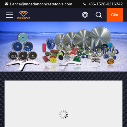
Lance@mosdanconcretetools.com
+86-1528-0216342
Cita