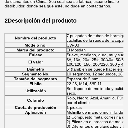
de diamantes en China. Sea cual sea su fábrica, usuario final o
distribuidor, donde sea que esté, no dude en contactarnos.
2Descripción del producto
7 pulgadas de tubos de hormigón
Nombre del producto
cuchillas de la rueda de la copa 
Modelo no.
CW-03
Marca del producto
El Mosdan
Enlace
Suave, mediano, duro, muy suave
6#, 16#, 20#, 25#, 30/40#, 50/60#
El valor
100/120, 150, 200/220, 300 y 400
Diámetro
5' (también se puede hacer en 4'', 4
Segmento No.
10 segundos, 12 segundos, 18 s
Tamaño del segmento
Espesor de 5 mm
El hilo
22.23, M14, 5/8'-11
Se dispone de molienda y pulido 
Utilización
seco.
Rojo, Negro, Azul, Amarillo, Púrpu
Colorido
por el cliente
Cuota de producción
1 piezas
Aplicación
Molinilla de mano o molinilla de 
1) Compuesto metálico/resina du
2) Eficaz en el proceso de molien
3) Diferentes granularidades y ta