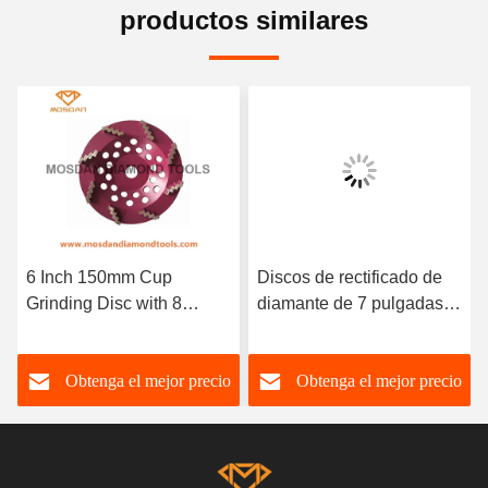
productos similares
Inch 150mm Cup
Discos de rectificado de
5 Inc
nding Disc with 8
diamante de 7 pulgadas
Grindi
gzag Wave Diamond
con 9 segmentos en
Concr
gments
zigzag para amoladoras
Obtenga el mejor precio
Obtenga el mejor precio
O
manuales