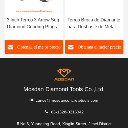
3 Inch Terrco 3 Arrow Seg
Terrco Broca de Diamante
Diamond Grinding Plugs
para Desbaste de Metal
con Segmentos de Flecha
Obtenga el mejor precio
Obtenga el mejor precio
Mosdan Diamond Tools Co.,Ltd.
Lance@mosdanconcretetools.com
+86-1528-0216342
No.3, Yuangting Road, Xinglin Street, Jimei District,